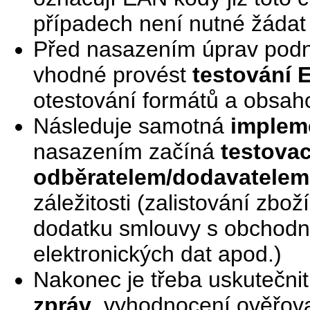
případech není nutné žádat
Před nasazením úprav podn
vhodné provést
testování 
otestování formátů a obsaho
Následuje samotná
implem
nasazením začíná
testovac
odběratelem/dodavatelem
záležitosti (zalistování zbož
dodatku smlouvy s obchodn
elektronických dat apod.)
Nakonec je třeba uskutečni
zpráv
, vyhodnocení ověřova