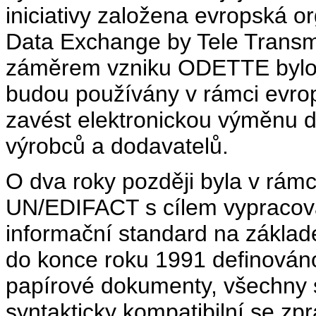
iniciativy založena evropská 
Data Exchange by Tele Transm
záměrem vzniku ODETTE bylo vy
budou používány v rámci evro
zavést elektronickou výměnu da
výrobců a dodavatelů.
O dva roky později byla v rámc
UN/EDIFACT s cílem vypracova
informační standard na zákla
do konce roku 1991 definováno
papírové dokumenty, všechny 
syntakticky kompatibilní se z