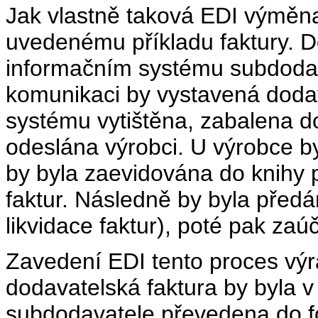
Jak vlastně taková EDI výměna
uvedenému příkladu faktury. D
informačním systému subdodav
komunikaci by vystavená dodav
systému vytištěna, zabalena d
odeslána výrobci. U výrobce by
by byla zaevidována do knihy p
faktur. Následně by byla před
likvidace faktur), poté pak za
Zavedení EDI tento proces vý
dodavatelská faktura by byla 
subdodavatele převedena do f