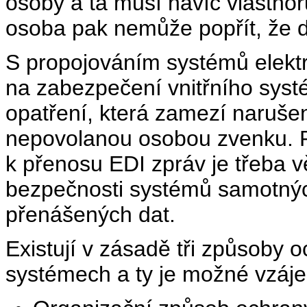
osoby a ta musí navíc vlastn
osoba pak nemůže popřít, že d
S propojováním systémů elektr
na zabezpečení vnitřního systé
opatření, která zamezí narušen
nepovolanou osobou zvenku. Př
k přenosu EDI zpráv je třeba v
bezpečnosti systémů samotný
přenášených dat.
Existují v zásadě tři způsoby 
systémech a ty je možné vzáj