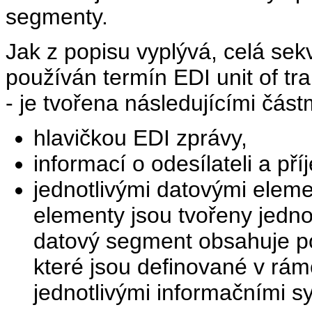
segmenty.
Jak z popisu vyplývá, celá sekv
používán termín EDI unit of tr
- je tvořena následujícími část
hlavičkou EDI zprávy,
informací o odesílateli a př
jednotlivými datovými eleme
elementy jsou tvořeny jedn
datový segment obsahuje po
které jsou definované v rá
jednotlivými informačními s