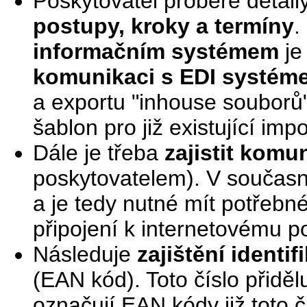
Poskytovatel probere detai
postupy, kroky a termíny
.
informačním systémem
je
komunikaci s EDI systém
a exportu "inhouse souborů
šablon pro již existující imp
Dále je třeba
zajistit komu
poskytovatelem). V současn
a je tedy nutné mít potřebné
připojení k internetovému po
Následuje
zajištění identi
(EAN kód). Toto číslo přiděl
označují EAN kódy již toto 