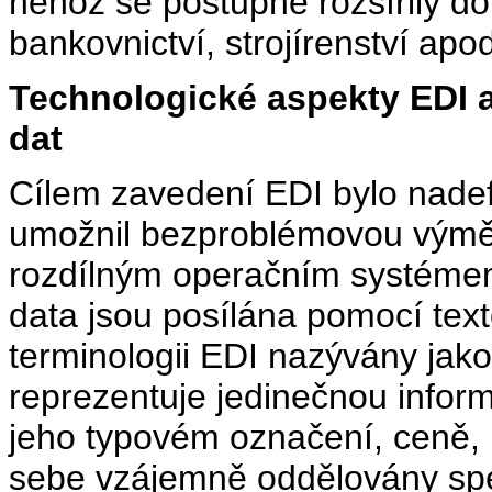
něhož se postupně rozšířily do 
bankovnictví, strojírenství apod
Technologické aspekty EDI 
dat
Cílem zavedení EDI bylo nadef
umožnil bezproblémovou výmě
rozdílným operačním systémem
data jsou posílána pomocí text
terminologii EDI nazývány jak
reprezentuje jedinečnou inform
jeho typovém označení, ceně, 
sebe vzájemně oddělovány spec