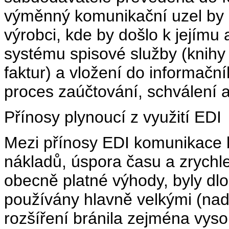
výměnný komunikační uzel by 
výrobci, kde by došlo k jejím
systému spisové služby (knihy 
faktur) a vložení do informač
proces zaúčtování, schválení 
Přínosy plynoucí z využití EDI
Mezi přínosy EDI komunikace b
nákladů, úspora času a zrychl
obecně platné výhody, byly dl
používány hlavně velkými (na
rozšíření bránila zejména vyso