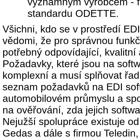
významným výrobcem - fi
standardu ODETTE.
Všichni, kdo se v prostředí EDI
vědomi, že pro správnou funkč
potřebný odpovídající, kvalitn
Požadavky, které jsou na softw
komplexní a musí splňovat řadu
seznam požadavků na EDI soft
automobilovém průmyslu a spo
na ověřování, zda jejich soft
Nejužší spolupráce existuje o
Gedas a dále s firmou Teledin, 