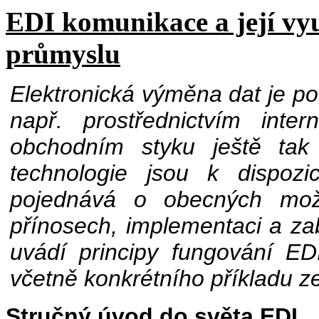
EDI komunikace a její vy
průmyslu
E
l
e
k
t
r
o
n
i
c
k
á
v
ý
m
ě
n
a
d
a
t
j
e
p
o
n
a
p
ř
.
p
r
o
s
t
ř
e
d
n
i
c
t
v
í
m
i
n
t
e
r
n
o
b
c
h
o
d
n
í
m
s
t
y
k
u
j
e
š
t
ě
t
a
k
t
e
c
h
n
o
l
o
g
i
e
j
s
o
u
k
d
i
s
p
o
z
i
p
o
j
e
d
n
á
v
á
o
o
b
e
c
n
ý
c
h
m
o
p
ř
í
n
o
s
e
c
h
,
i
m
p
l
e
m
e
n
t
a
c
i
a
z
a
u
v
á
d
í
p
r
i
n
c
i
p
y
f
u
n
g
o
v
á
n
í
E
D
v
č
e
t
n
ě
k
o
n
k
r
é
t
n
í
h
o
p
ř
í
k
l
a
d
u
z
Stručný úvod do světa EDI