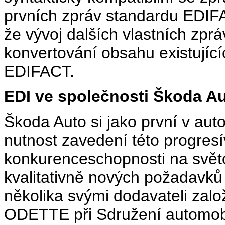
prvních zpráv standardu EDIF
že vývoj dalších vlastních zpr
konvertování obsahu existují
EDIFACT.
EDI ve společnosti Škoda A
Škoda Auto si jako první v a
nutnost zavedení této progresív
konkurenceschopnosti na světo
kvalitativně nových požadavků
několika svými dodavateli zalo
ODETTE při Sdružení automob