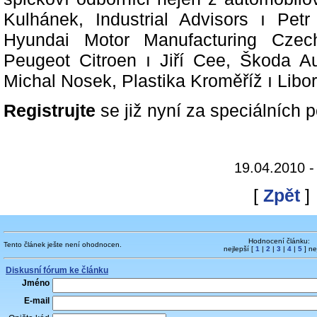
Kulhánek, Industrial Advisors ı Pet
Hyundai Motor Manufacturing Czec
Peugeot Citroen ı Jiří Cee, Škoda 
Michal Nosek, Plastika Kroměříž ı Libo
Registrujte
se již nyní za speciálních
19.04.2010 
[
Zpět
]
Hodnocení článku:
Tento článek ješte není ohodnocen.
nejlepší [
1
|
2
|
3
|
4
|
5
] ne
Diskusní fórum ke článku
Jméno
E-mail