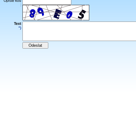
Opište kód
:
Text
*)