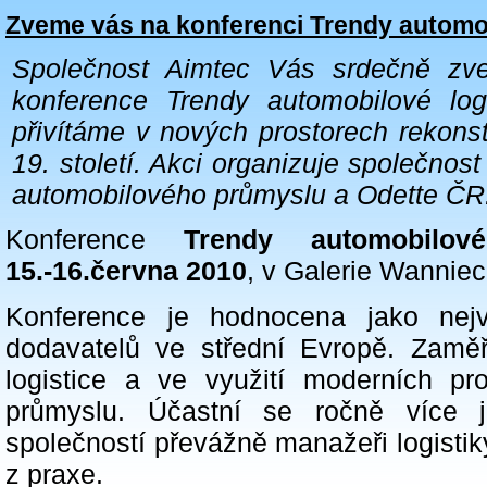
Zveme vás na konferenci Trendy automob
S
p
o
l
e
č
n
o
s
t
A
i
m
t
e
c
V
á
s
s
r
d
e
č
n
ě
z
v
k
o
n
f
e
r
e
n
c
e
T
r
e
n
d
y
a
u
t
o
m
o
b
i
l
o
v
é
l
o
g
p
ř
i
v
í
t
á
m
e
v
n
o
v
ý
c
h
p
r
o
s
t
o
r
e
c
h
r
e
k
o
n
s
1
9
.
s
t
o
l
e
t
í
.
A
k
c
i
o
r
g
a
n
i
z
u
j
e
s
p
o
l
e
č
n
o
s
t
a
u
t
o
m
o
b
i
l
o
v
é
h
o
p
r
ů
m
y
s
l
u
a
O
d
e
t
t
e
Č
R
Konference
Trendy automobilové
15.-16.června 2010
, v Galerie Wannie
Konference je hodnocena jako nejv
dodavatelů ve střední Evropě. Zamě
logistice a ve využití moderních p
průmyslu. Účastní se ročně více 
společností převážně manažeři logistiky
z praxe.