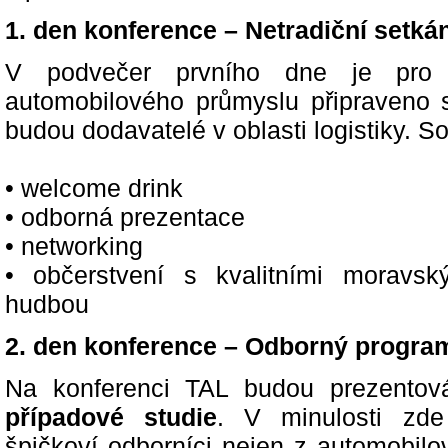
1. den konference – Netradiční setká
V podvečer prvního dne je pro 
automobilového průmyslu připraveno s
budou dodavatelé v oblasti logistiky. S
• welcome drink
• odborná prezentace
• networking
• občerstvení s kvalitními moravs
hudbou
2. den konference – Odborný program
Na konferenci TAL budou prezento
případové studie
. V minulosti zde
špičkoví odborníci nejen z automobilo