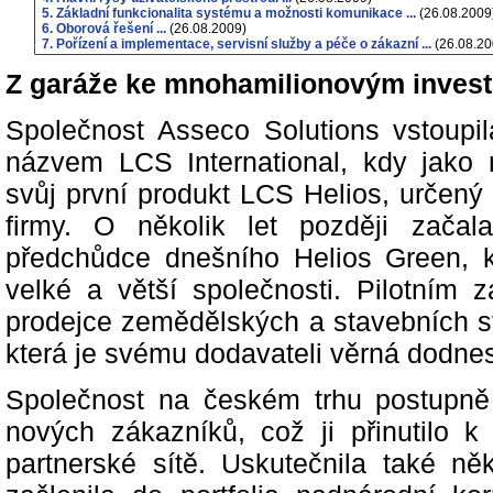
5. Základní funkcionalita systému a možnosti komunikace ...
(26.08.2009
6. Oborová řešení ...
(26.08.2009)
7. Pořízení a implementace, servisní služby a péče o zákazní ...
(26.08.20
Z garáže ke mnohamilionovým invest
Společnost Asseco Solutions vstoupil
názvem LCS International, kdy jako 
svůj první produkt LCS Helios, určený
firmy. O několik let později začal
předchůdce dnešního Helios Green, k
velké a větší společnosti. Pilotním
prodejce zemědělských a stavebních st
která je svému dodavateli věrná dodne
Společnost na českém trhu postupně
nových zákazníků, což ji přinutilo k 
partnerské sítě. Uskutečnila také ně