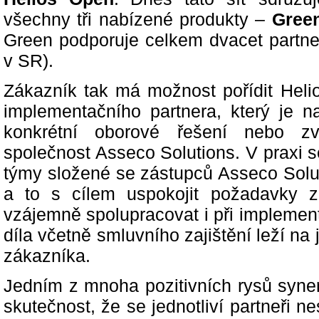
všechny tři nabízené produkty –
Green
Green podporuje celkem dvacet partne
v SR).
Zákazník tak má možnost pořídit Helio
implementačního partnera, který je na
konkrétní oborové řešení nebo zv
společnost Asseco Solutions. V praxi s
týmy složené se zástupců Asseco Solut
a to s cílem uspokojit požadavky 
vzájemně spolupracovat i při implemen
díla včetně smluvního zajištění leží na 
zákazníka.
Jedním z mnoha pozitivních rysů syner
skutečnost, že se jednotliví partneři ne