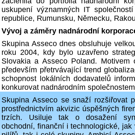
začlenila do portfolia nadnárodní ko
uskupení významných IT společností
republice, Rumunsku, Německu, Rakous
Vývoj a záměry nadnárodní korporac
Skupina Asseco dnes obsluhuje velkou
roku 2004, kdy bylo uzavřeno strateg
Slovakia a Asseco Poland. Motivem o
především přetrvávající trend globaliza
schopnost lokálních dodavatelů infor
konkurovat nadnárodním společnostem
Skupina Asseco se snaží rozšiřovat p
prostřednictvím akvizic úspěšných fir
trzích. Usiluje tak o dosažení sy
obchodní, finanční i technologické, jak
pilířů, tak i celé skupiny. Ambicí Asse