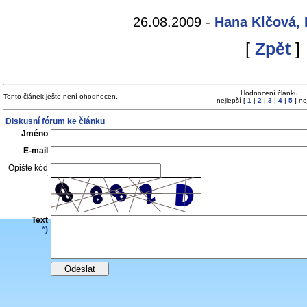
26.08.2009 -
Hana Klčová,
[
Zpět
]
Hodnocení článku:
Tento článek ješte není ohodnocen.
nejlepší [
1
|
2
|
3
|
4
|
5
] ne
Diskusní fórum ke článku
Jméno
E-mail
Opište kód
:
Text
*)