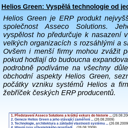
Helios Green: Vyspělá technologie od j
H
e
l
i
o
s
G
r
e
e
n
j
e
E
R
P
p
r
o
d
u
k
t
n
e
j
v
y
š
s
p
o
l
e
č
n
o
s
t
A
s
s
e
c
o
S
o
l
u
t
i
o
n
s
.
J
e
h
v
y
s
p
ě
l
o
s
t
h
o
p
ř
e
d
u
r
č
u
j
e
k
n
a
s
a
z
e
n
í
v
v
e
l
k
ý
c
h
o
r
g
a
n
i
z
a
c
í
c
h
s
r
o
z
s
á
h
l
ý
m
i
a
s
O
v
š
e
m
i
m
e
n
š
í
f
i
r
m
y
m
o
h
o
u
z
v
á
ž
i
t
p
p
o
k
u
d
h
o
d
l
a
j
í
d
o
b
u
d
o
u
c
n
a
e
x
p
a
n
d
o
v
a
p
o
d
r
o
b
n
ě
p
o
d
í
v
á
m
e
n
a
v
š
e
c
h
n
y
d
ů
l
e
o
b
c
h
o
d
n
í
a
s
p
e
k
t
y
H
e
l
i
o
s
G
r
e
e
n
,
s
e
z
p
o
č
á
t
k
y
v
z
n
i
k
u
s
y
s
t
é
m
ů
H
e
l
i
o
s
a
f
i
r
ž
e
b
ř
í
č
e
k
č
e
s
k
ý
c
h
E
R
P
p
r
o
d
u
c
e
n
t
ů
.
1. Představení Asseco Solutions a krátký exkurs do historie ...
(26.08.20
2. Geneze Helios Green a jeho stávající zaměření ...
(26.08.2009)
3. Technologie, architektura a základní vlastnosti systému ...
(26.08.2009
4. Hlavní rysy uživatelského prostředí ...
(26.08.2009)